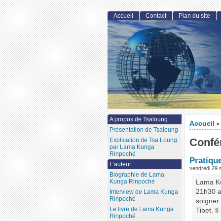
Accueil
Contact
Plan du site
A propos de Tsaloung
Accueil
>
Présentation de Tsaloung
Confé
Explication de Tsa Loung
par Lama Kunga
Rinpoché
Pratique
L’auteur
vendredi 29
Biographie de Lama
Kunga Rinpoché
Lama Ku
21h30 a
Interview de Lama Kunga
Rinpoché
soigner
Le livre de Lama Kunga
Tibet. I
Rinpoché