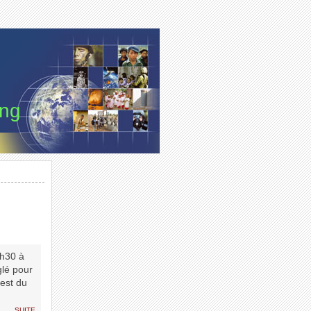
ung
9h30 à
glé pour
-est du
suite