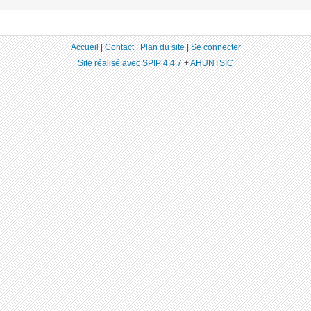
Accueil
|
Contact
|
Plan du site
|
Se connecter
Site réalisé avec SPIP 4.4.7
+
AHUNTSIC