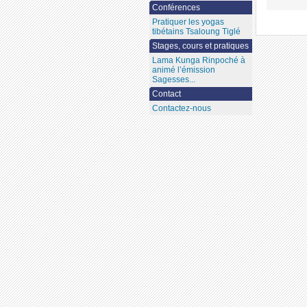
Conférences
Pratiquer les yogas
tibétains Tsaloung Tiglé
Stages, cours et pratiques
Lama Kunga Rinpoché à
animé l’émission
Sagesses...
Contact
Contactez-nous